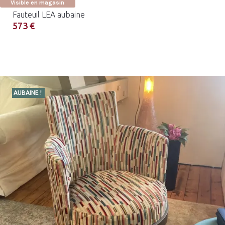
Visible en magasin
Fauteuil LEA aubaine
573 €
AUBAINE !