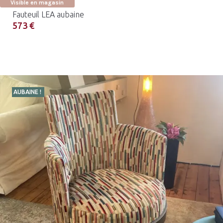
Visible en magasin
Fauteuil LEA aubaine
573 €
AUBAINE !