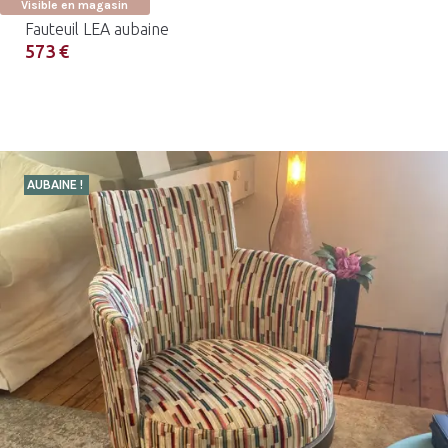
Visible en magasin
Fauteuil LEA aubaine
573 €
AUBAINE !