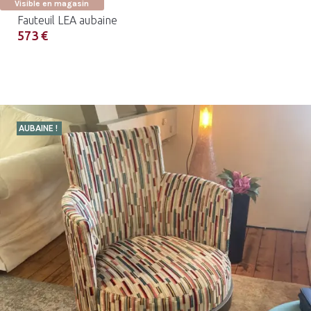
Visible en magasin
Fauteuil LEA aubaine
573 €
AUBAINE !