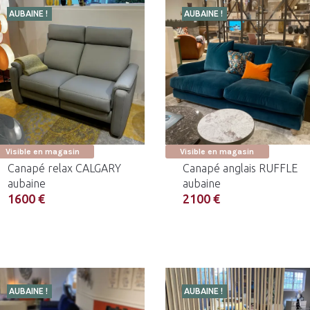
AUBAINE !
AUBAINE !
Visible en magasin
Visible en magasin
Canapé relax CALGARY
Canapé anglais RUFFLE
aubaine
aubaine
1600 €
2100 €
AUBAINE !
AUBAINE !