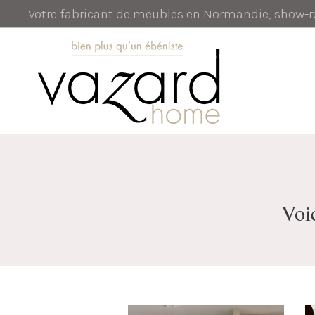
Votre fabricant de meubles en Normandie, show
Voic