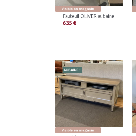
Visible en magasin
Fauteuil OLIVER aubaine
635 €
AUBAINE !
Visible en magasin