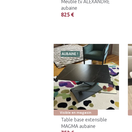
Meuble tv ALEXANDRE
aubaine
825 €
AUBAINE !
Visible en magasin
Table base extensible
MAGMA aubaine