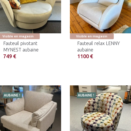
Visible en magasin
Visible en magasin
Fauteuil pivotant
Fauteuil relax LENNY
MYNEST aubaine
aubaine
749 €
1100 €
AUBAINE !
AUBAINE !