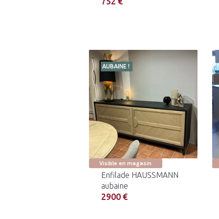
752 €
AUBAINE !
Visible en magasin
Enfilade HAUSSMANN
aubaine
2900 €