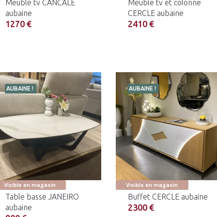
Meuble tv CANCALE
Meuble tv et colonne
aubaine
CERCLE aubaine
1270 €
2410 €
AUBAINE !
AUBAINE !
Visible en magasin
Visible en magasin
Table basse JANEIRO
Buffet CERCLE aubaine
2300 €
aubaine