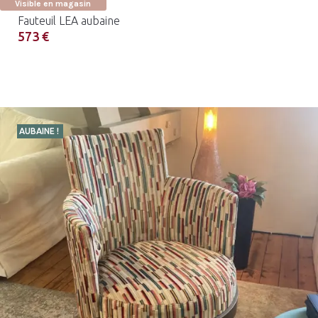
Visible en magasin
Fauteuil LEA aubaine
573 €
AUBAINE !