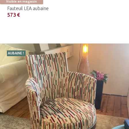
Visible en magasin
Fauteuil LEA aubaine
573 €
AUBAINE !