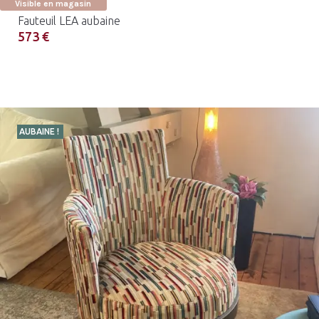
Visible en magasin
Fauteuil LEA aubaine
573 €
AUBAINE !