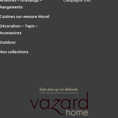
Armoires – Dressings –
Campagne chic
Rangements
Cuisines sur-mesure Morel
Décoration – Tapis –
Accessoires
O
utdoor
Nos collections