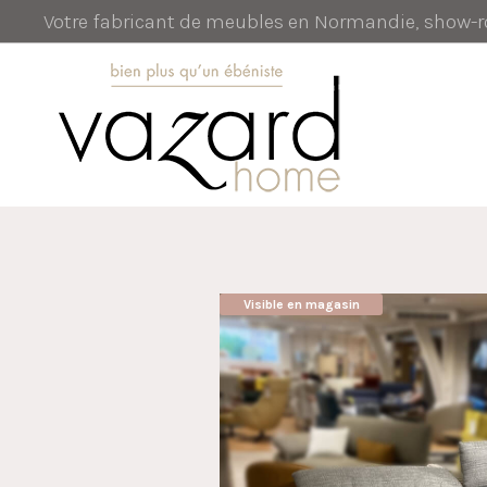
Votre fabricant de meubles en Normandie, show
Visible en magasin
AUBAINE !