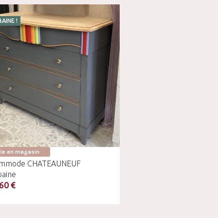
AINE !
ble en magasin
mmode CHATEAUNEUF
baine
60 €