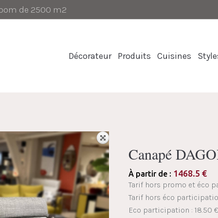
-room de 2500 m2
Décorateur
Produits
Cuisines
Style
Canapé DAGOR
1468.5
€
À partir de :
Tarif hors promo et éco pa
Tarif hors éco participatio
Eco participation : 18.50 