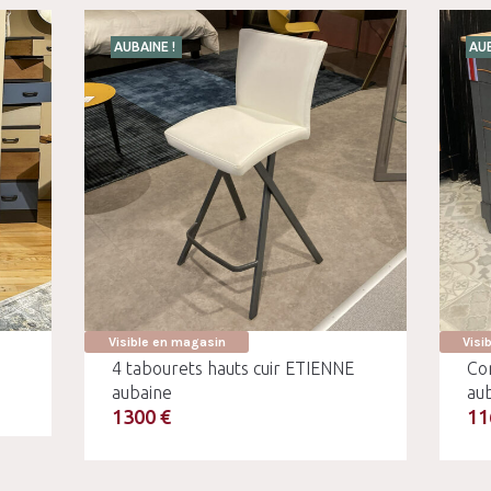
AUBAINE !
AUB
Visible en magasin
Visi
4 tabourets hauts cuir ETIENNE
Co
aubaine
au
1300 €
11