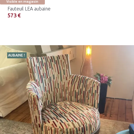
Visible en magasin
Fauteuil LEA aubaine
573 €
AUBAINE !