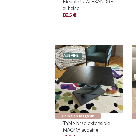
Meuble tv ALEXANDRE
aubaine
825 €
AUBAINE !
Visible en magasin
Table base extensible
MAGMA aubaine