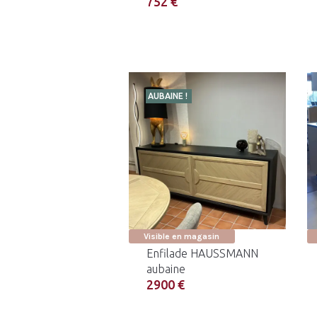
752 €
AUBAINE !
Visible en magasin
Enfilade HAUSSMANN
aubaine
2900 €