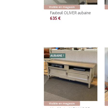
Visible en magasin
Fauteuil OLIVER aubaine
635 €
AUBAINE !
Visible en magasin