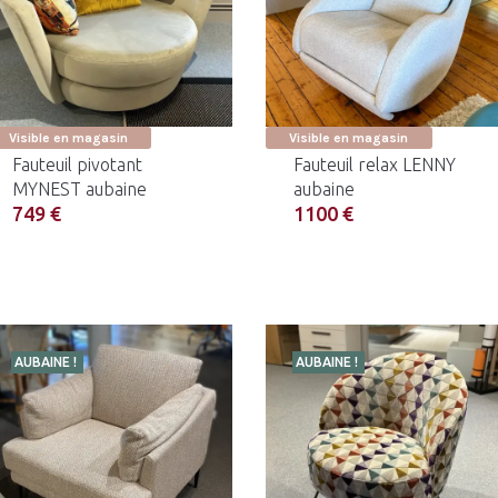
Visible en magasin
Visible en magasin
Fauteuil pivotant
Fauteuil relax LENNY
MYNEST aubaine
aubaine
749 €
1100 €
AUBAINE !
AUBAINE !