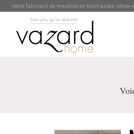
Votre fabricant de meubles en Normandie, show
Voic