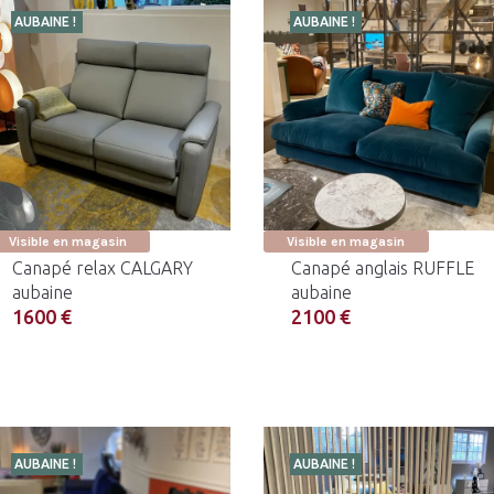
AUBAINE !
AUBAINE !
Visible en magasin
Visible en magasin
Canapé relax CALGARY
Canapé anglais RUFFLE
aubaine
aubaine
1600 €
2100 €
AUBAINE !
AUBAINE !