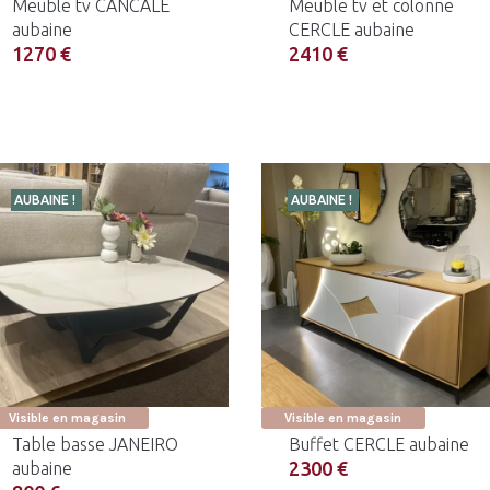
Meuble tv CANCALE
Meuble tv et colonne
aubaine
CERCLE aubaine
1270 €
2410 €
AUBAINE !
AUBAINE !
Visible en magasin
Visible en magasin
Table basse JANEIRO
Buffet CERCLE aubaine
2300 €
aubaine