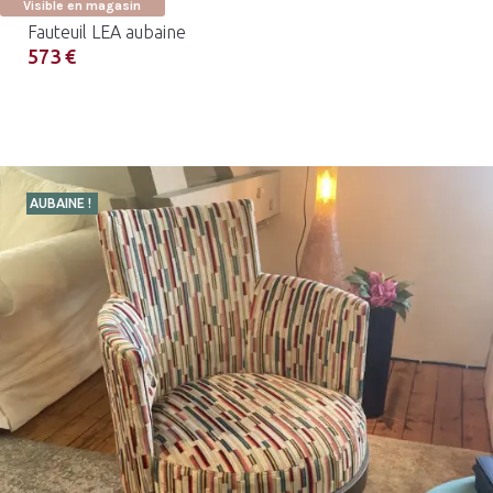
Visible en magasin
Fauteuil LEA aubaine
573 €
AUBAINE !