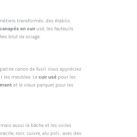
étiers transformés, des établis
canapés en cuir
usé, les fauteuils
hes brut de sciage.
a patine canon de fusil. Vous appréciez
ur les meubles. Le
cuir usé
pour les
iment
et le vieux parquet pour les
e, mais aussi la bâche et les voiles
racite, noir, cuivre, alu poli… avec des