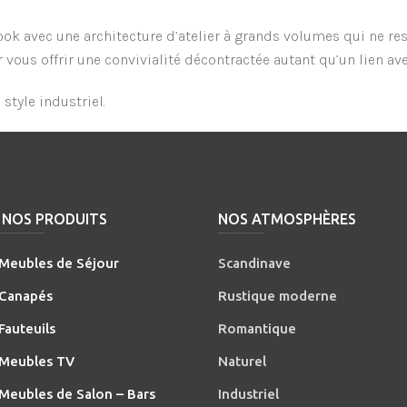
look avec une architecture d’atelier à grands volumes qui ne re
 vous offrir une convivialité décontractée autant qu’un lien avec
style industriel.
NOS PRODUITS
NOS ATMOSPHÈRES
Meubles de Séjour
Scandinave
Canapés
Rustique moderne
Fauteuils
Romantique
Meubles TV
Naturel
Meubles de Salon – Bars
Industriel