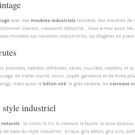
intage
tage
avec des
meubles industriels
relookés, des meubles de m
onctionnel (casiers, classeurs) détourné … Vous aimez aussi les
sses montées sur roulettes industrielles, les étagères en planc
rutes
es, brossées, sablées, défibrées, salies, rouillées, oxydées, et l
ciage, de métal rouillé, noirci, oxydé, galvanisé et de fonte po
paings, mais aussi le
béton ciré
, le grès cérame, les
carreaux c
 style industriel
 naturels
: le coton, le lin, le chanvre, le feutre, la laine épaiss
de base du style industriel : brique, gris béton, gris zinc, anth