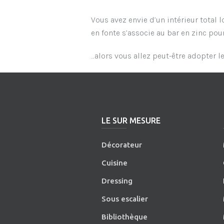
Vous avez envie d’un intérieur total 
en fonte s’associe au bar en zinc pour
…alors vous allez peut-être adopter le 
LE SUR MESURE
Décorateur
Cuisine
Dressing
Sous escalier
Bibliothèque