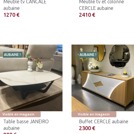
Meuble tv CANCALE
Meuble tv et colonne
aubaine
CERCLE aubaine
1270 €
2410 €
AUBAINE !
AUBAINE !
Visible en magasin
Visible en magasin
Table basse JANEIRO
Buffet CERCLE aubaine
2300 €
aubaine