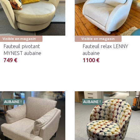
Visible en magasin
Visible en magasin
Fauteuil pivotant
Fauteuil relax LENNY
MYNEST aubaine
aubaine
749 €
1100 €
AUBAINE !
AUBAINE !