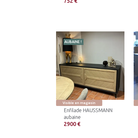
752 €
AUBAINE !
Visible en magasin
Enfilade HAUSSMANN
aubaine
2900 €