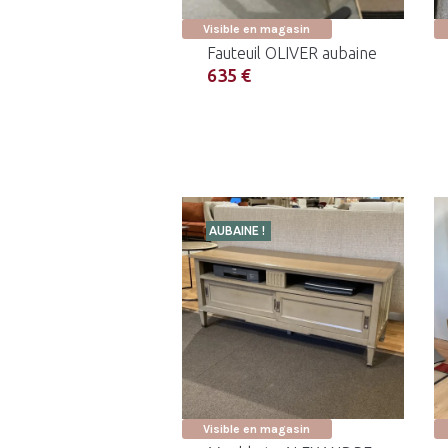
Visible en magasin
Fauteuil OLIVER aubaine
635 €
AUBAINE !
Visible en magasin