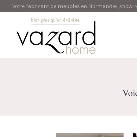
Votre fabricant de meubles en Normandie, show
Voic