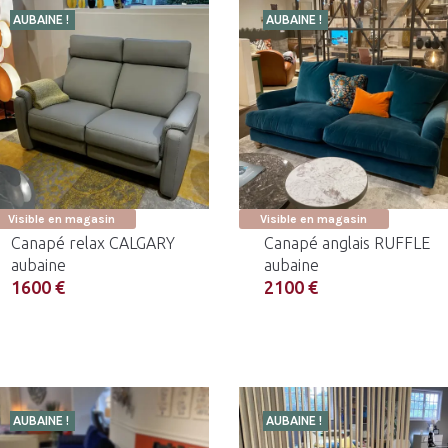
AUBAINE !
AUBAINE !
Visible en magasin
Visible en magasin
Canapé relax CALGARY
Canapé anglais RUFFLE
aubaine
aubaine
1600 €
2100 €
AUBAINE !
AUBAINE !