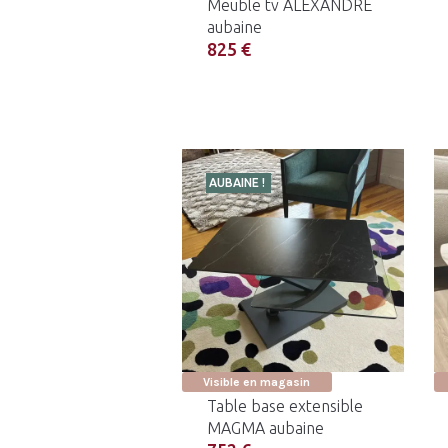
Meuble tv ALEXANDRE
aubaine
825 €
AUBAINE !
Visible en magasin
Table base extensible
MAGMA aubaine