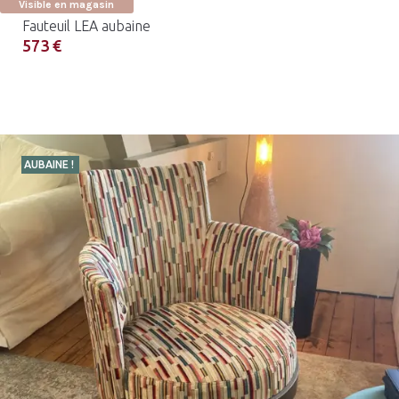
Visible en magasin
Fauteuil LEA aubaine
573 €
AUBAINE !