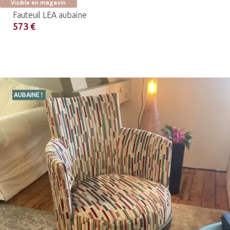
Visible en magasin
Fauteuil LEA aubaine
573 €
AUBAINE !