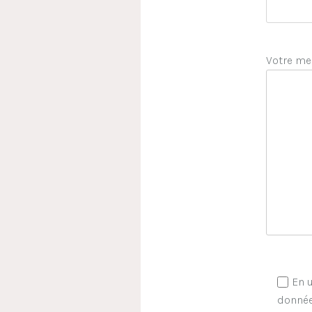
Votre me
En u
donnée