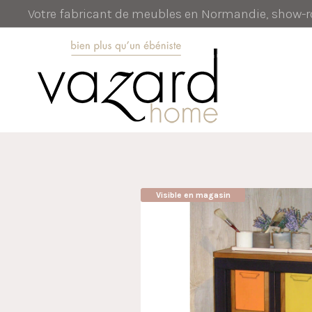
Votre fabricant de meubles en Normandie, show
Visible en magasin
AUBAINE !