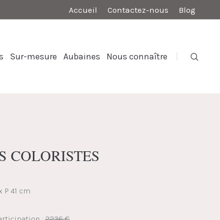
Accueil
Contactez-nous
Blog
s
Sur-mesure
Aubaines
Nous connaître
LES COLORISTES
 x P 41 cm
rticipation :
2236 €