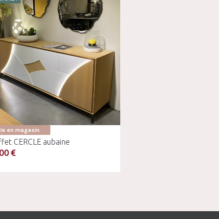
ble en magasin
ffet CERCLE aubaine
00 €