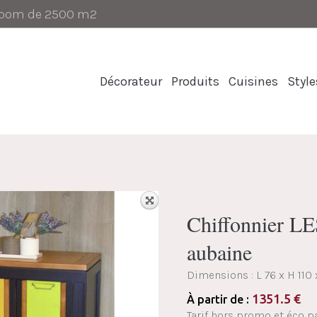
-room de 2500 m2
Décorateur
Produits
Cuisines
Style
Chiffonnier 
aubaine
Dimensions :
L 76 x H 110
1351.5
€
À partir de :
Tarif hors promo et éco pa