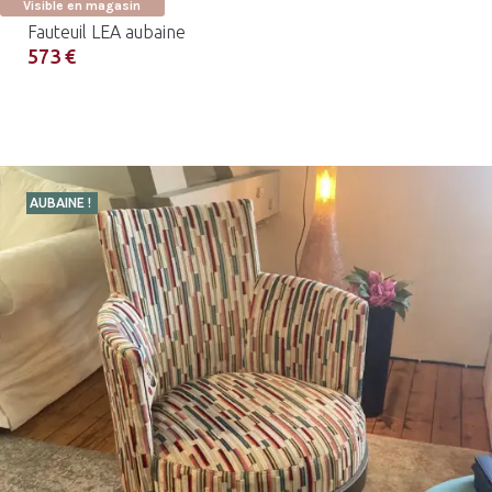
Visible en magasin
Fauteuil LEA aubaine
573 €
AUBAINE !