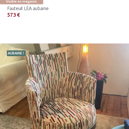
Visible en magasin
Fauteuil LEA aubaine
573 €
AUBAINE !