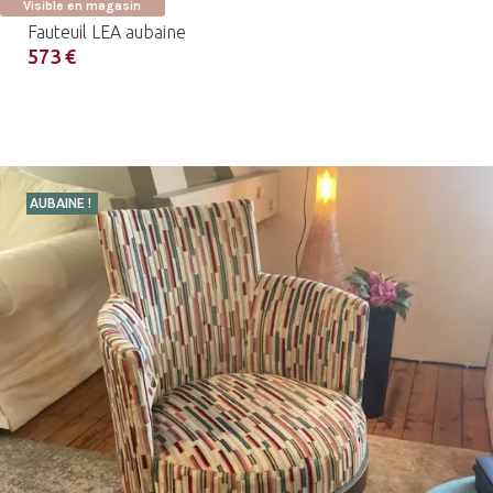
Visible en magasin
Fauteuil LEA aubaine
573 €
AUBAINE !