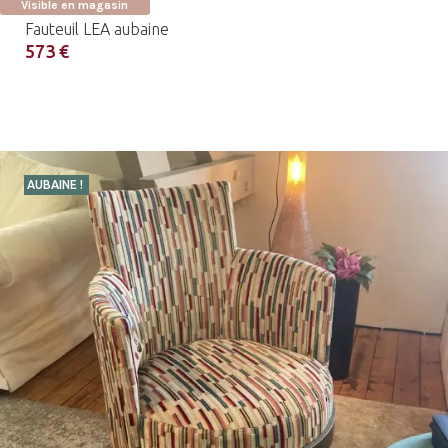
Visible en magasin
Fauteuil LEA aubaine
573 €
AUBAINE !