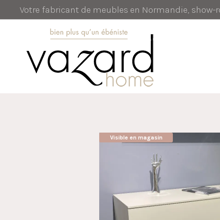
Votre fabricant de meubles en Normandie, show
Visible en magasin
AUBAINE !