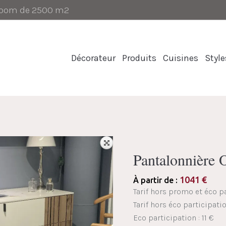
-room de 2500 m2
Décorateur
Produits
Cuisines
Style
Pantalonnière
1041
€
À partir de :
Tarif hors promo et éco pa
Tarif hors éco participati
Eco participation : 11 €