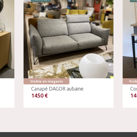
Visible en magasin
Visi
Canapé DAGOR aubaine
Co
1450 €
14