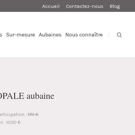
Accueil
Contactez-nous
Blog
s
Sur-mesure
Aubaines
Nous connaître
 OPALE aubaine
rticipation :
1711 €
on : 1030 €