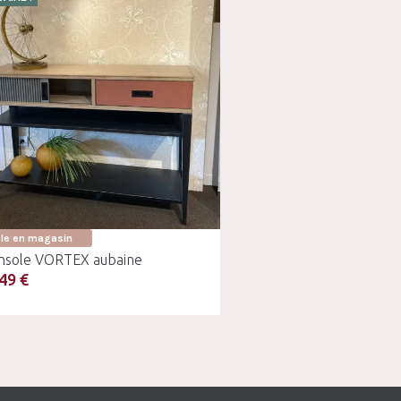
ble en magasin
nsole VORTEX aubaine
49 €