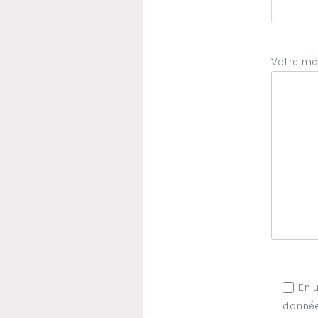
Votre me
En u
donnée