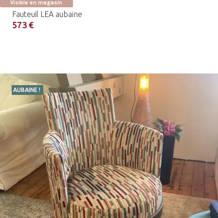
Visible en magasin
Fauteuil LEA aubaine
573 €
AUBAINE !