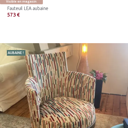
Visible en magasin
Fauteuil LEA aubaine
573 €
AUBAINE !