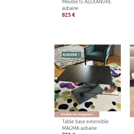
Meuble tv ALEXANDRE
aubaine
825 €
AUBAINE !
Visible en magasin
Table base extensible
MAGMA aubaine