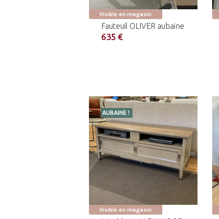
Visible en magasin
Fauteuil OLIVER aubaine
635 €
AUBAINE !
Visible en magasin