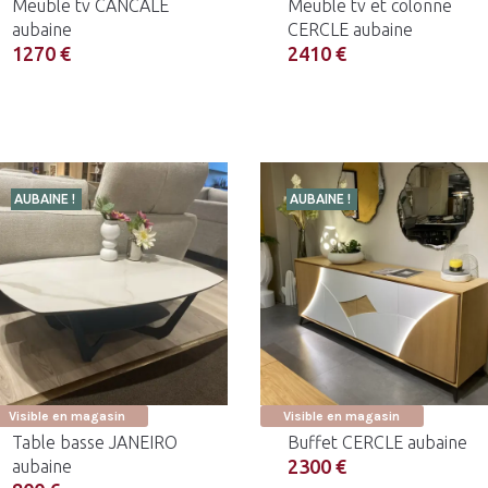
Meuble tv CANCALE
Meuble tv et colonne
aubaine
CERCLE aubaine
1270 €
2410 €
AUBAINE !
AUBAINE !
Visible en magasin
Visible en magasin
Table basse JANEIRO
Buffet CERCLE aubaine
2300 €
aubaine