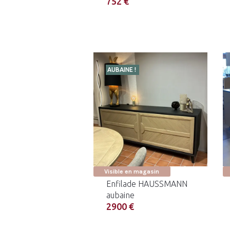
752 €
AUBAINE !
Visible en magasin
Enfilade HAUSSMANN
aubaine
2900 €