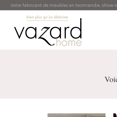
Votre fabricant de meubles en Normandie, show
Voic