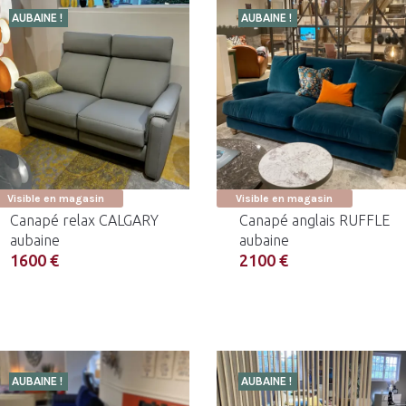
AUBAINE !
AUBAINE !
Visible en magasin
Visible en magasin
Canapé relax CALGARY
Canapé anglais RUFFLE
aubaine
aubaine
1600 €
2100 €
AUBAINE !
AUBAINE !