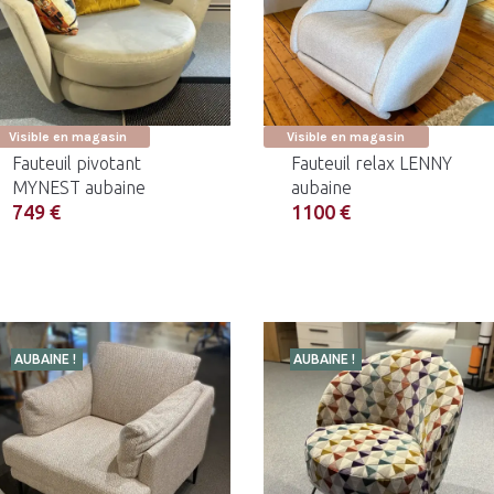
Visible en magasin
Visible en magasin
Fauteuil pivotant
Fauteuil relax LENNY
MYNEST aubaine
aubaine
749 €
1100 €
AUBAINE !
AUBAINE !