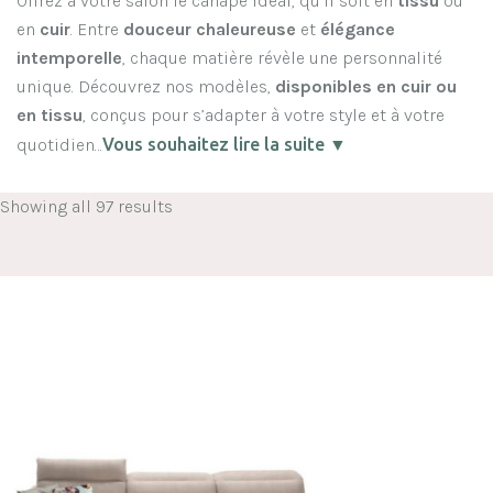
Offrez à votre salon le canapé idéal, qu’il soit en
tissu
ou
en
cuir
. Entre
douceur chaleureuse
et
élégance
intemporelle
, chaque matière révèle une personnalité
unique. Découvrez nos modèles,
disponibles en
cuir ou
en tissu
, conçus pour s’adapter à votre style et à votre
quotidien…
Vous souhaitez lire la suite ▼
Showing all 97 results