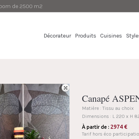
-room de 2500 m2
Décorateur
Produits
Cuisines
Style
Canapé ASPEN 
Matière : Tissu au choix
Dimensions :
L 220 x H 8
2974
€
À partir de :
Tarif hors éco participatio