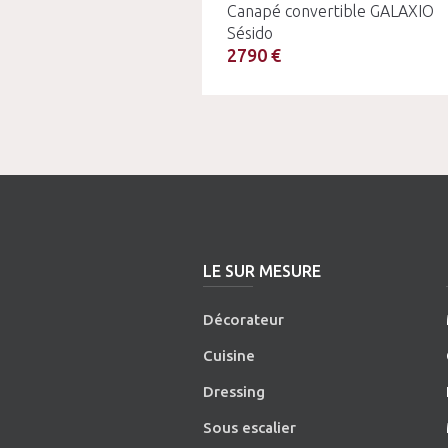
Canapé convertible GALAXIO
Sésido
2790 €
LE SUR MESURE
Décorateur
Cuisine
Dressing
Sous escalier