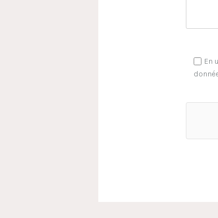
En u
donnée