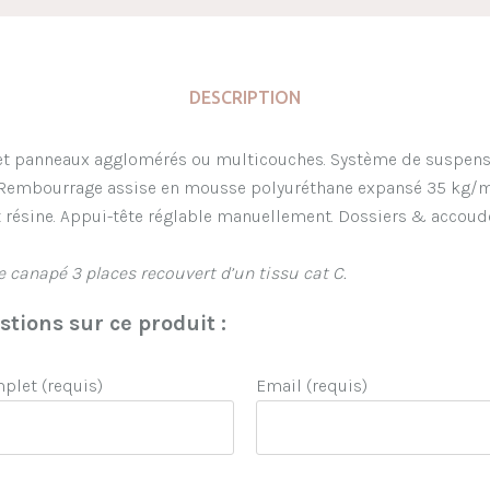
DESCRIPTION
 et panneaux agglomérés ou multicouches. Système de suspens
. Rembourrage assise en mousse polyuréthane expansé 35 kg/m
 résine. Appui-tête réglable manuellement. Dossiers & accou
e canapé 3 places recouvert d’un tissu cat C.
tions sur ce produit :
let (requis)
Email (requis)