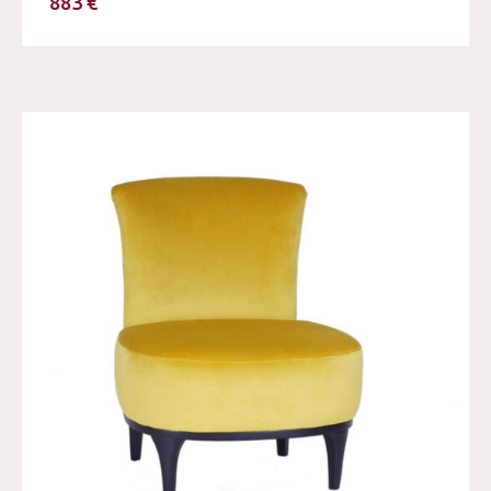
883 €