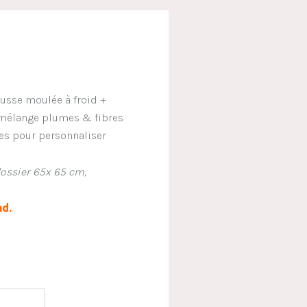
usse moulée à froid +
 mélange plumes & fibres
es pour personnaliser
dossier 65x 65 cm,
nd.