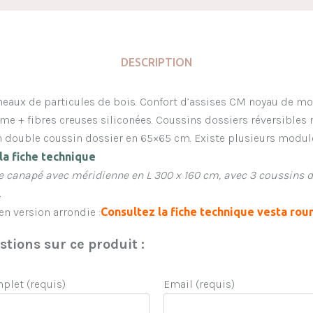
DESCRIPTION
neaux de particules de bois. Confort d’assises CM noyau de mo
e + fibres creuses siliconées. Coussins dossiers réversibles
 double coussin dossier en 65×65 cm. Existe plusieurs modul
la fiche
technique
le canapé avec méridienne en L 300 x 160 cm, avec 3 coussins 
.
en version arrondie :
C
onsultez la fiche technique vesta rou
tions sur ce produit :
let (requis)
Email (requis)