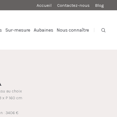
Accueil
Contactez-nous
Blog
s
Sur-mesure
Aubaines
Nous connaître
A
issu au choix
3 x P 160 cm
on : 3406 €