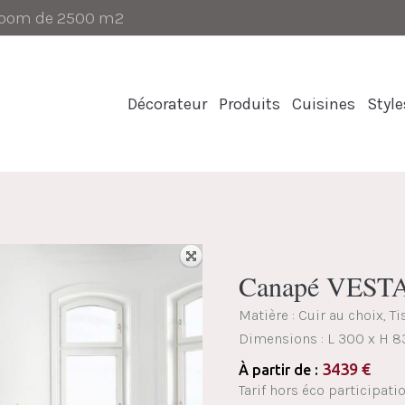
-room de 2500 m2
Décorateur
Produits
Cuisines
Style
Canapé VEST
Matière : Cuir au choix, T
Dimensions :
L 300 x H 8
3439
€
À partir de :
Tarif hors éco participati