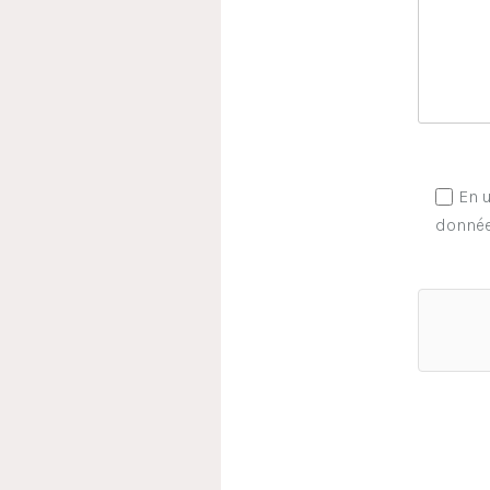
En u
donnée