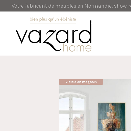
Votre fabricant de meubles en Normandie, show
Visible en magasin