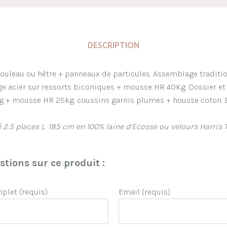
DESCRIPTION
bouleau ou hêtre + panneaux de particules. Assemblage tradition
ge acier sur ressorts biconiques + mousse HR 40Kg. Dossier et
g + mousse HR 25kg. coussins garnis plumes + housse coton. E
é 2.5 places L. 185 cm en 100% laine d’Ecosse ou velours Harris
tions sur ce produit :
let (requis)
Email (requis)