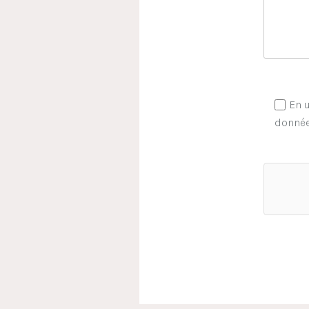
En u
donnée