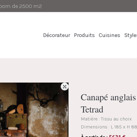
-room de 2500 m2
Décorateur
Produits
Cuisines
Style
Canapé angla
Tetrad
Matière : Tissu au choix
Dimensions :
L 185 x H 8