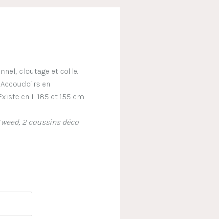
nel, cloutage et colle.
 Accoudoirs en
xiste en L 185 et 155 cm
 Tweed, 2 coussins déco