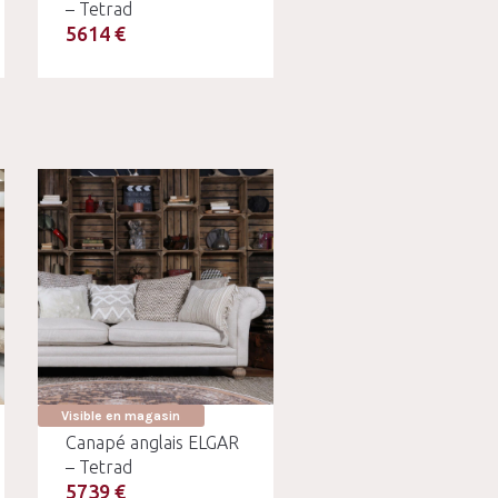
– Tetrad
5614 €
Visible en magasin
Canapé anglais ELGAR
– Tetrad
5739 €