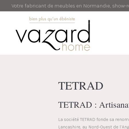
Votre fabricant de meubles en Normandie, show
TETRAD
TETRAD : Artisanat
La société TETRAD fonde sa renomm
Lancashire, au Nord-Ouest de l’Ang