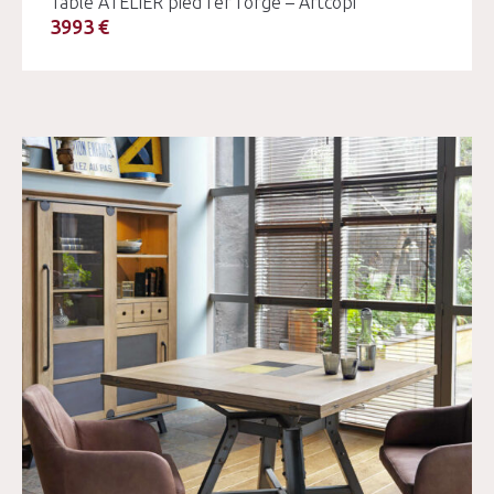
Table ATELIER pied fer forgé – Artcopi
3993 €