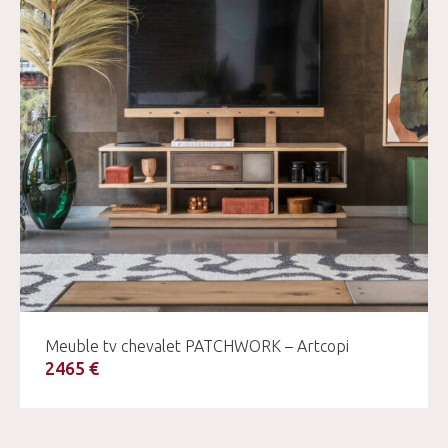
Meuble tv chevalet PATCHWORK – Artcopi
2465 €