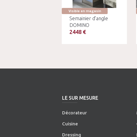
Visible en magasin
Semainier d’angle
DOMINO
2448 €
LE SUR MESURE
Décorateur
Cuisine
Dressing