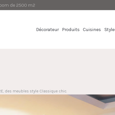
-room de 2500 m2
Décorateur
Produits
Cuisines
Style
RE, des
meubles style
Classique chic.