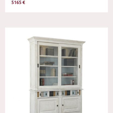
5165 €