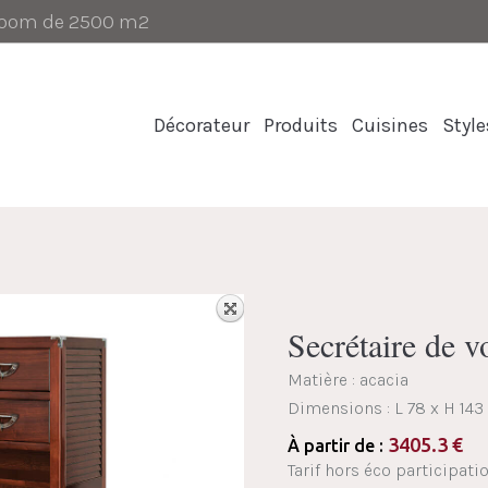
-room de 2500 m2
Décorateur
Produits
Cuisines
Style
Secrétaire de
Matière : acacia
Dimensions :
L 78 x H 143
3405.3
€
À partir de :
Tarif hors éco participati