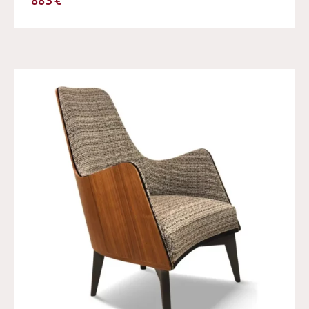
883 €