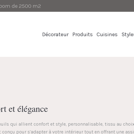
-room de 2500 m2
Décorateur
Produits
Cuisines
Style
rt et élégance
uils qui allient confort et style, personnalisable, tissu au cho
t conçu pour s’adapter à votre intérieur tout en offrant une ass