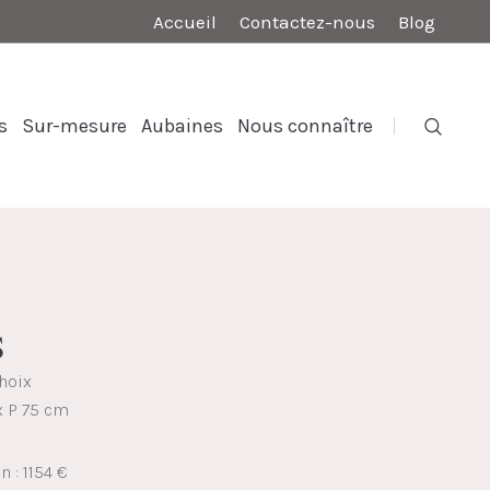
Accueil
Contactez-nous
Blog
s
Sur-mesure
Aubaines
Nous connaître
S
choix
x P 75 cm
n : 1154 €