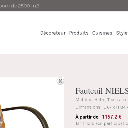
-room de 2500 m2
Décorateur
Produits
Cuisines
Style
Fauteuil NIEL
Matière : Hêtre, Tissu au 
Dimensions :
L 67 x H 84 
1157.2
€
À partir de :
Tarif hors éco participatio