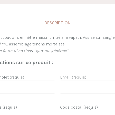
DESCRIPTION
accoudoirs en hêtre massif cintré à la vapeur. Assise sur sang
/m3. assemblage tenons mortaises.
le fauteuil en tissu “gamme générale”
tions sur ce produit :
let (requis)
Email (requis)
e (requis)
Code postal (requis)