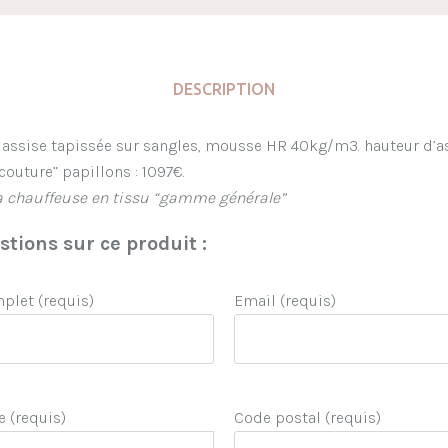
DESCRIPTION
. assise tapissée sur sangles, mousse HR 40kg/m3. hauteur d’a
couture” papillons : 1097€.
la chauffeuse en tissu “gamme générale”
tions sur ce produit :
let (requis)
Email (requis)
e (requis)
Code postal (requis)