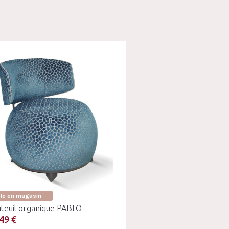
ble en magasin
uteuil organique PABLO
49 €