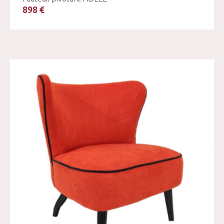
898 €