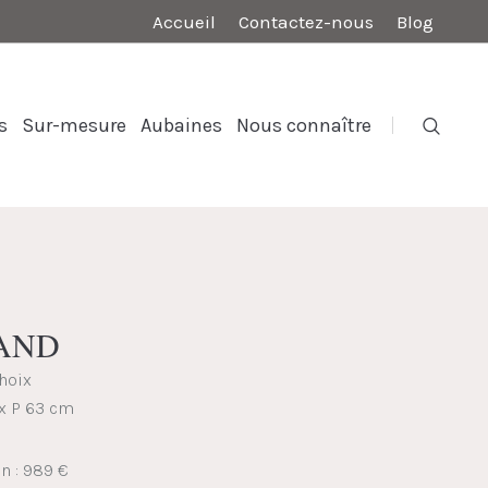
Accueil
Contactez-nous
Blog
s
Sur-mesure
Aubaines
Nous connaître
MAND
choix
 x P 63 cm
on : 989 €