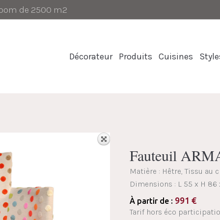
-room de 2500 m2
Décorateur
Produits
Cuisines
Style
Fauteuil AR
Matière : Hêtre, Tissu au 
Dimensions :
L 55 x H 86
991
€
À partir de :
Tarif hors éco participati