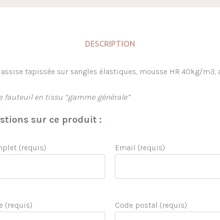
DESCRIPTION
f. assise tapissée sur sangles élastiques, mousse HR 40kg/m3
le fauteuil en tissu “gamme générale”
tions sur ce produit :
let (requis)
Email (requis)
e (requis)
Code postal (requis)