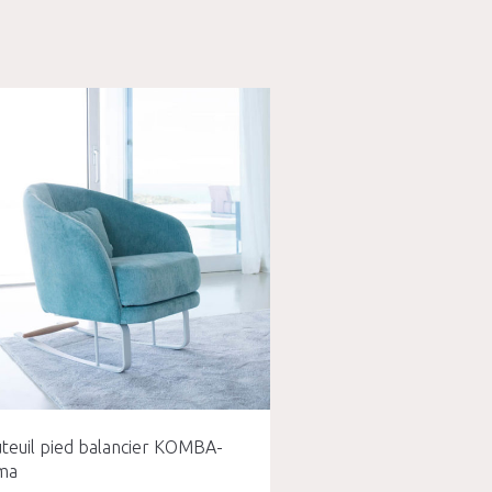
uteuil pied balancier KOMBA-
ma