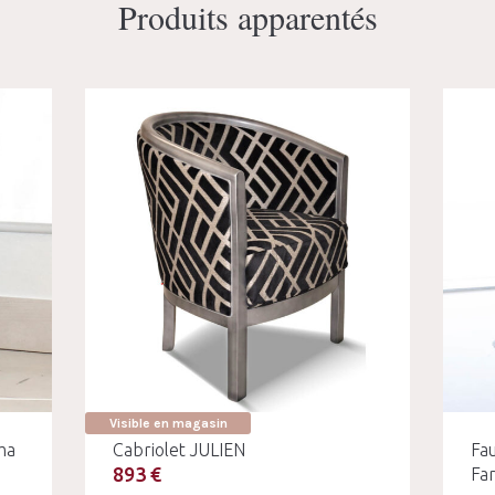
Produits apparentés
Visible en magasin
ma
Cabriolet JULIEN
Fa
893 €
Fa