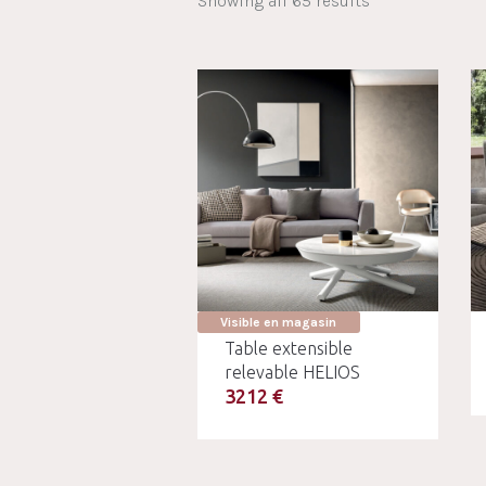
Showing all 65 results
Visible en magasin
Table extensible
relevable HELIOS
3212 €