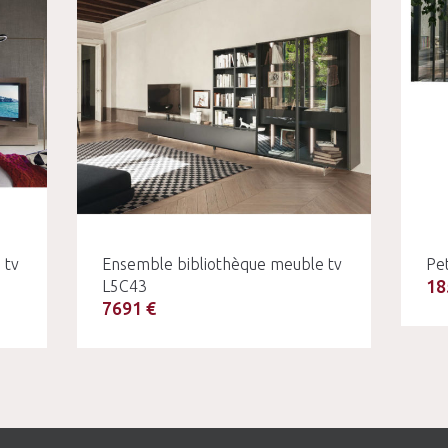
 tv
Ensemble bibliothèque meuble tv
Pe
18
L5C43
7691 €