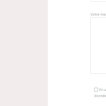
Votre me
En u
donnée