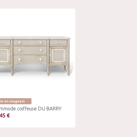
ble en magasin
mmode coiffeuse DU BARRY
45 €