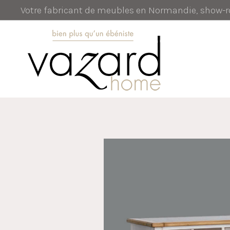
Votre fabricant de meubles en Normandie, show