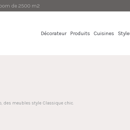
-room de 2500 m2
Décorateur
Produits
Cuisines
Style
o, des
meubles style
Classique chic.