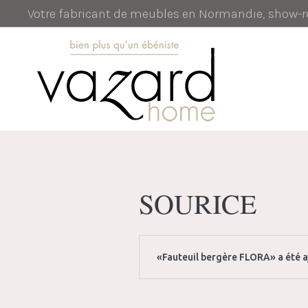
Votre fabricant de meubles en Normandie, show
SOURICE
«Fauteuil bergère FLORA» a été a