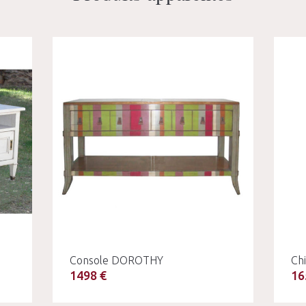
Console DOROTHY
Ch
1498 €
16