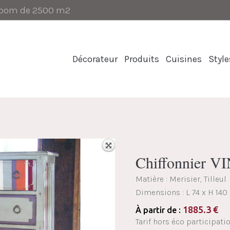
-room de 2500 m2
Décorateur
Produits
Cuisines
Style
Chiffonnier 
Matière : Merisier, Tilleul
Dimensions :
L 74 x H 140
1885.3
€
À partir de :
Tarif hors éco participati