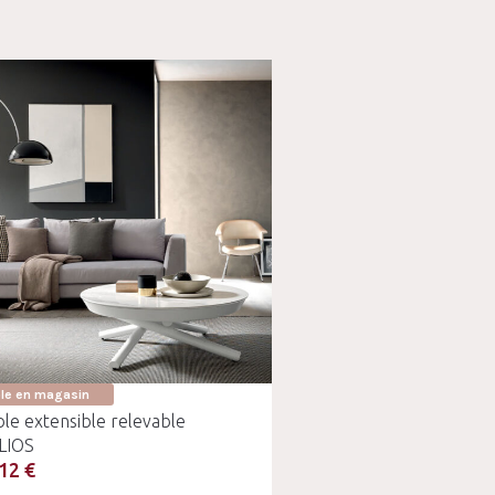
ble en magasin
le extensible relevable
LIOS
12 €