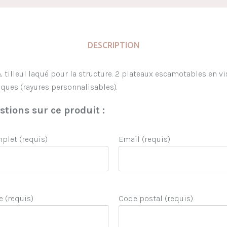
DESCRIPTION
tilleul laqué pour la structure. 2 plateaux escamotables en vis à
laques (rayures personnalisables).
tions sur ce produit :
let (requis)
Email (requis)
e (requis)
Code postal (requis)