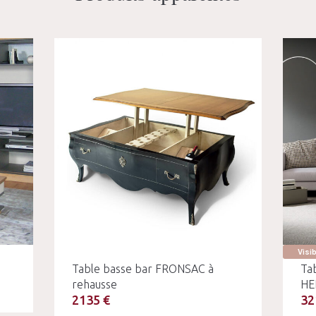
Visi
Table basse bar FRONSAC à
Tab
rehausse
HE
2135 €
32